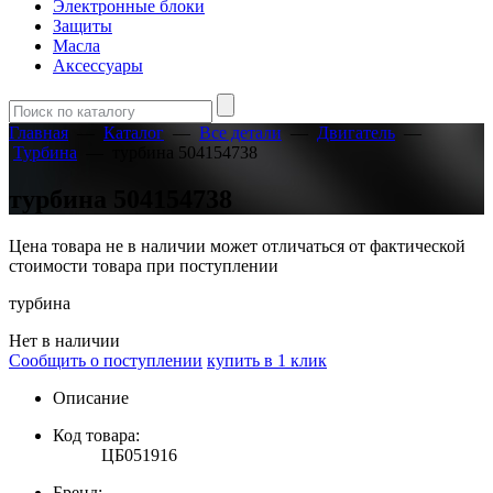
Электронные блоки
Защиты
Масла
Аксессуары
Главная
—
Каталог
—
Все детали
—
Двигатель
—
Турбина
—
турбина 504154738
турбина 504154738
Цена товара не в наличии может отличаться от фактической
стоимости товара при поступлении
турбина
Нет в наличии
Сообщить о поступлении
купить в 1 клик
Описание
Код товара:
ЦБ051916
Бренд: