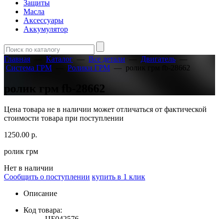
Защиты
Масла
Аксессуары
Аккумулятор
Главная
—
Каталог
—
Все детали
—
Двигатель
—
Система ГРМ
—
Ролики ГРМ
—
ролик грм fb-28662
ролик грм fb-28662
Цена товара не в наличии может отличаться от фактической
стоимости товара при поступлении
1250.00
р.
ролик грм
Нет в наличии
Сообщить о поступлении
купить в 1 клик
Описание
Код товара:
ЦБ042576