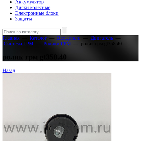
Аккумулятор
Диски колёсные
Электронные блоки
Защиты
Главная
—
Каталог
—
Все детали
—
Двигатель
—
Система ГРМ
—
Ролики ГРМ
—
ролик грм gt358.40
ролик грм gt358.40
Назад