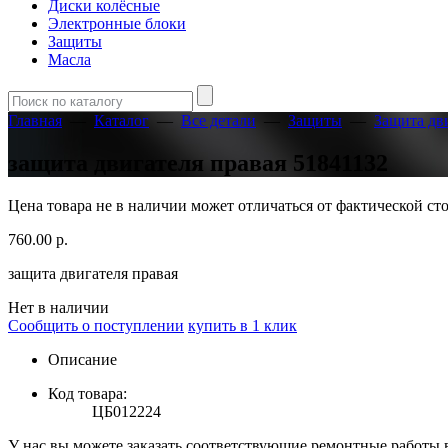
Диски колёсные
Электронные блоки
Защиты
Масла
Главная
—
Каталог
—
Все детали
—
Защиты
—
Защита дв
защита двигателя правая 51841132
Цена товара не в наличии может отличаться от фактической с
760.00
р.
защита двигателя правая
Нет в наличии
Сообщить о поступлении
купить в 1 клик
Описание
Код товара:
ЦБ012224
У нас вы можете заказать соответствующие ремонтные работы 