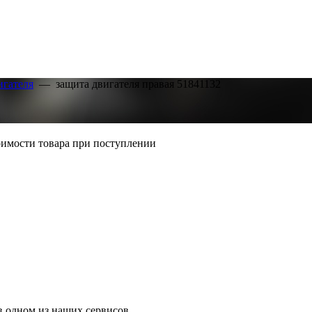
игателя
—
защита двигателя правая 51841132
тоимости товара при поступлении
в одном из наших сервисов