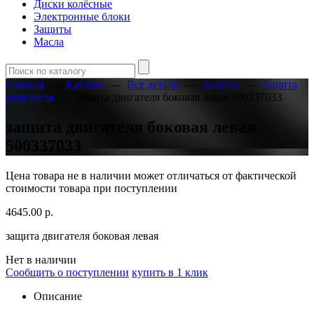
Диски колёсные
Электронные блоки
Защиты
Масла
Главная
—
Каталог
—
Все детали
—
Защиты
—
Защита
двигателя
—
защита двигателя боковая левая 500337033
защита двигателя боковая левая
500337033
Цена товара не в наличии может отличаться от фактической
стоимости товара при поступлении
4645.00
р.
защита двигателя боковая левая
Нет в наличии
Сообщить о поступлении
купить в 1 клик
Описание