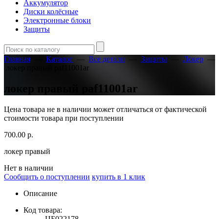
Аккумулятор
Диски колёсные
Электронные блоки
Защиты
Главная
—
Каталог
—
Все детали
—
Защиты
—
Локер
—
локер правый paf11001ar
локер правый paf11001ar
Цена товара не в наличии может отличаться от фактической
стоимости товара при поступлении
700.00
р.
локер правый
Нет в наличии
Сообщить о поступлении
купить в 1 клик
Описание
Код товара:
ЦБ022178