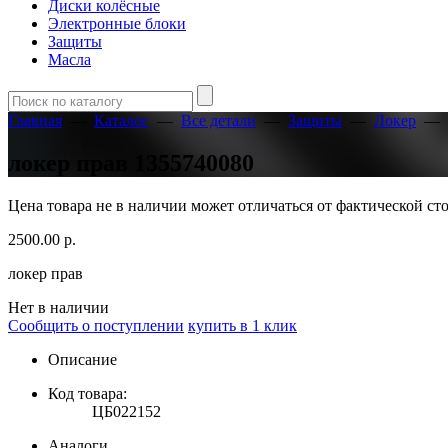
Диски колёсные
Электронные блоки
Защиты
Масла
Главная
—
Каталог
—
Все детали
—
Защиты
—
Локер
—
локер прав 1355740080
Цена товара не в наличии может отличаться от фактической с
2500.00
р.
локер прав
Нет в наличии
Сообщить о поступлении
купить в 1 клик
Описание
Код товара:
ЦБ022152
Аналоги