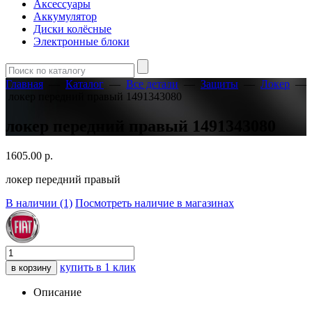
Аксессуары
Аккумулятор
Диски колёсные
Электронные блоки
Главная
—
Каталог
—
Все детали
—
Защиты
—
Локер
—
локер передний правый 1491343080
локер передний правый 1491343080
1605.00
р.
локер передний правый
В наличии (1)
Посмотреть наличие в магазинах
купить в 1 клик
в корзину
Описание