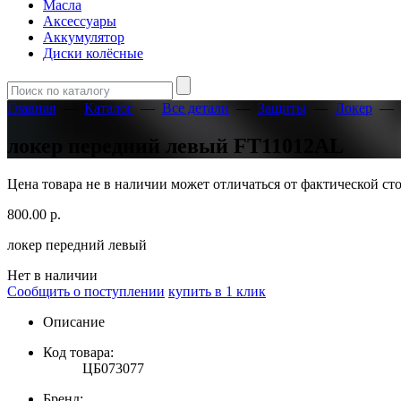
Масла
Аксессуары
Аккумулятор
Диски колёсные
Главная
—
Каталог
—
Все детали
—
Защиты
—
Локер
—
локер передний левый FT11012AL
Цена товара не в наличии может отличаться от фактической с
800.00
р.
локер передний левый
Нет в наличии
Сообщить о поступлении
купить в 1 клик
Описание
Код товара:
ЦБ073077
Бренд: