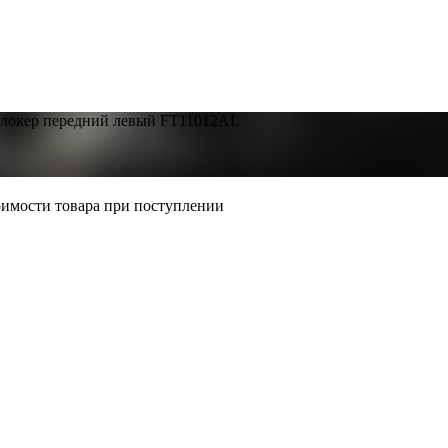
локер передний левый FT11012AL
тоимости товара при поступлении