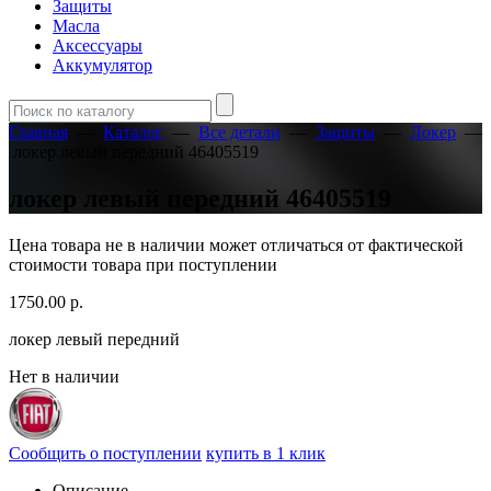
Защиты
Масла
Аксессуары
Аккумулятор
Главная
—
Каталог
—
Все детали
—
Защиты
—
Локер
—
локер левый передний 46405519
локер левый передний 46405519
Цена товара не в наличии может отличаться от фактической
стоимости товара при поступлении
1750.00
р.
локер левый передний
Нет в наличии
Сообщить о поступлении
купить в 1 клик
Описание