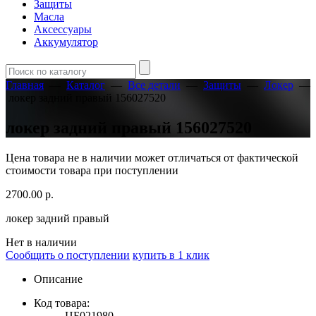
Защиты
Масла
Аксессуары
Аккумулятор
Главная
—
Каталог
—
Все детали
—
Защиты
—
Локер
—
локер задний правый 156027520
локер задний правый 156027520
Цена товара не в наличии может отличаться от фактической
стоимости товара при поступлении
2700.00
р.
локер задний правый
Нет в наличии
Сообщить о поступлении
купить в 1 клик
Описание
Код товара:
ЦБ021980