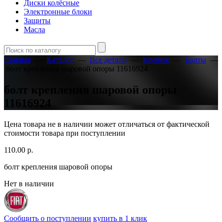
Диски колёсные
Электронные блоки
Защиты
Масла
Главная
—
Каталог
—
Все детали
—
Крепёж
—
Болты
—
болт крепления шаровой опоры 11616924
болт крепления шаровой опоры
11616924
Цена товара не в наличии может отличаться от фактической
стоимости товара при поступлении
110.00
р.
болт крепления шаровой опоры
Нет в наличии
Сообщить о поступлении
купить в 1 клик