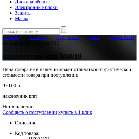
Диски колёсные
Электронные блоки
Защиты
Масла
Главная
—
Каталог
—
Все детали
—
КПП
—
Троса КПП
—
наконечник кпп bt4010
наконечник кпп bt4010
Цена товара не в наличии может отличаться от фактической
стоимости товара при поступлении
970.00
р.
наконечник кпп
Нет в наличии
Сообщить о поступлении
купить в 1 клик
Описание
Код товара:
ЦБ024171