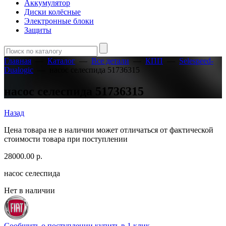
Аккумулятор
Диски колёсные
Электронные блоки
Защиты
Главная
—
Каталог
—
Все детали
—
КПП
—
Selespeed-
Dualogic
—
насос селеспида 51736315
насос селеспида 51736315
Назад
Цена товара не в наличии может отличаться от фактической
стоимости товара при поступлении
28000.00
р.
насос селеспида
Нет в наличии
Сообщить о поступлении
купить в 1 клик