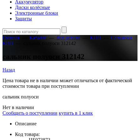
Аккумулятор
Диски колёсные
Электронные блоки
Защиты
Главная
—
Каталог
—
Все детали
—
КПП
—
Сальники
КПП
—
сальник полуоси 312142
сальник полуоси 312142
Назад
Цена товара не в наличии может отличаться от фактической
стоимости товара при поступлении
сальник полуоси
Нет в наличии
Сообщить о поступлении
купить в 1 клик
Описание
Код товара:
ЦБ073873