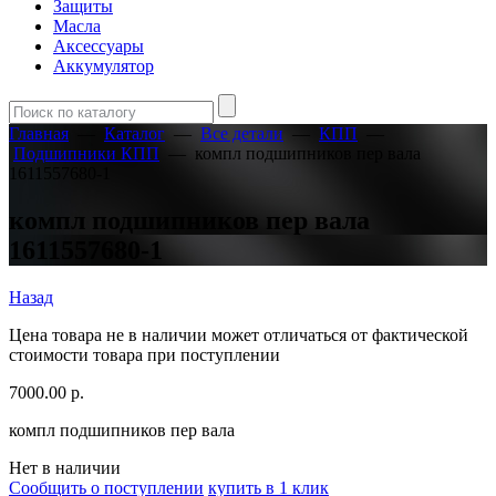
Защиты
Масла
Аксессуары
Аккумулятор
Главная
—
Каталог
—
Все детали
—
КПП
—
Подшипники КПП
—
компл подшипников пер вала
1611557680-1
компл подшипников пер вала
1611557680-1
Назад
Цена товара не в наличии может отличаться от фактической
стоимости товара при поступлении
7000.00
р.
компл подшипников пер вала
Нет в наличии
Сообщить о поступлении
купить в 1 клик