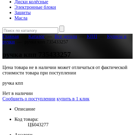
Диски колёсные
Электронные блоки
Защиты
Масла
Главная
—
Каталог
—
Все детали
—
КПП
—
Кулисы и
ручки
—
ручка кпп 735433257
ручка кпп 735433257
Цена товара не в наличии может отличаться от фактической
стоимости товара при поступлении
ручка кпп
Нет в наличии
Сообщить о поступлении
купить в 1 клик
Описание
Код товара:
ЦБ043277
Аналоги