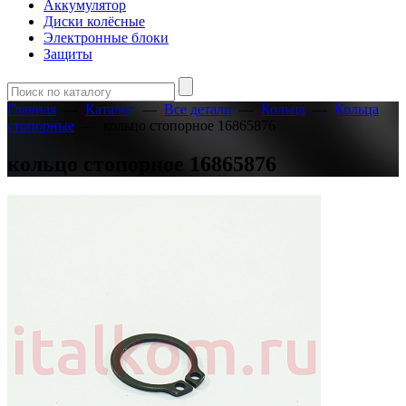
Аккумулятор
Диски колёсные
Электронные блоки
Защиты
Главная
—
Каталог
—
Все детали
—
Кольца
—
Кольца
стопорные
—
кольцо стопорное 16865876
кольцо стопорное 16865876