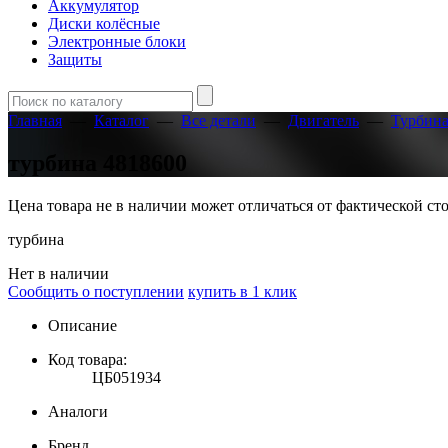
Аккумулятор
Диски колёсные
Электронные блоки
Защиты
Главная
—
Каталог
—
Все детали
—
Двигатель
—
Турбин
турбина 4818600
Цена товара не в наличии может отличаться от фактической с
турбина
Нет в наличии
Сообщить о поступлении
купить в 1 клик
Описание
Код товара:
ЦБ051934
Аналоги
Бренд