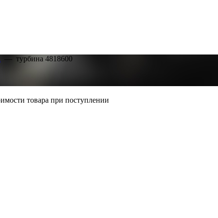
а
—
турбина 4818600
тоимости товара при поступлении