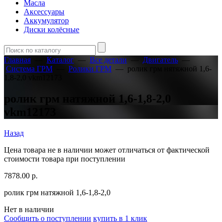
Масла
Аксессуары
Аккумулятор
Диски колёсные
Главная
—
Каталог
—
Все детали
—
Двигатель
—
Система ГРМ
—
Ролики ГРМ
—
ролик грм нятяжной 1,6-
1,8-2,0 vkm12173
ролик грм натяжной 1,6-1,8-2,0
vkm12173
Назад
Цена товара не в наличии может отличаться от фактической
стоимости товара при поступлении
7878.00
р.
ролик грм натяжной 1,6-1,8-2,0
Нет в наличии
Сообщить о поступлении
купить в 1 клик