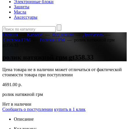
Электронные блоки
Защиты
Масла
Аксессуары
Главная
—
Каталог
—
Все детали
—
Двигатель
—
Система ГРМ
—
Ролики ГРМ
—
ролик натяжной грм
gt358.33
ролик натяжной грм gt358.33
Цена товара не в наличии может отличаться от фактической
стоимости товара при поступлении
4691.00
р.
ролик натяжной грм
Нет в наличии
Сообщить о поступлении
купить в 1 клик
Описание
Код товара: