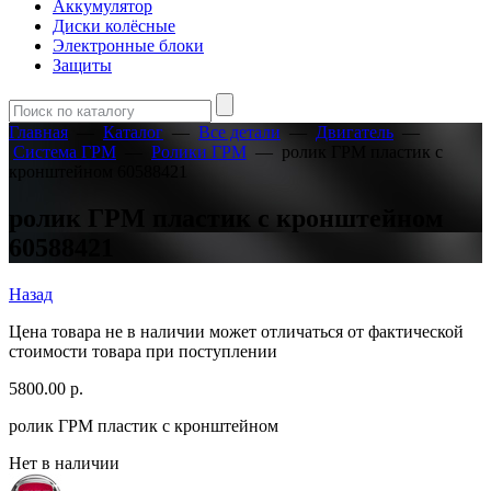
Аккумулятор
Диски колёсные
Электронные блоки
Защиты
Главная
—
Каталог
—
Все детали
—
Двигатель
—
Система ГРМ
—
Ролики ГРМ
—
ролик ГРМ пластик с
кронштейном 60588421
ролик ГРМ пластик с кронштейном
60588421
Назад
Цена товара не в наличии может отличаться от фактической
стоимости товара при поступлении
5800.00
р.
ролик ГРМ пластик с кронштейном
Нет в наличии