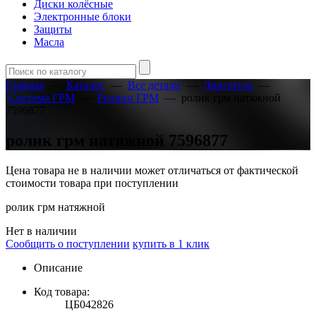
Диски колёсные
Электронные блоки
Защиты
Масла
Главная
—
Каталог
—
Все детали
—
Двигатель
—
Система ГРМ
—
Ролики ГРМ
—
ролик грм натяжной
7596877
ролик грм натяжной 7596877
Цена товара не в наличии может отличаться от фактической
стоимости товара при поступлении
ролик грм натяжной
Нет в наличии
Сообщить о поступлении
купить в 1 клик
Описание
Код товара:
ЦБ042826