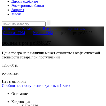
Диски колёсные
Электронные блоки
Защиты
Масла
Главная
—
Каталог
—
Все детали
—
Двигатель
—
Система ГРМ
—
Ролики ГРМ
—
ролик грм ge358.27
ролик грм ge358.27
Цена товара не в наличии может отличаться от фактической
стоимости товара при поступлении
1200.00
р.
ролик грм
Нет в наличии
Сообщить о поступлении
купить в 1 клик
Описание
Код товара:
ЦБ042578