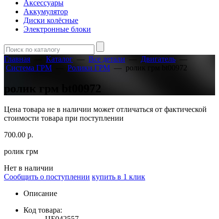
Аксессуары
Аккумулятор
Диски колёсные
Электронные блоки
Главная
—
Каталог
—
Все детали
—
Двигатель
—
Система ГРМ
—
Ролики ГРМ
—
ролик грм bt00972
ролик грм bt00972
Цена товара не в наличии может отличаться от фактической
стоимости товара при поступлении
700.00
р.
ролик грм
Нет в наличии
Сообщить о поступлении
купить в 1 клик
Описание
Код товара:
ЦБ042557