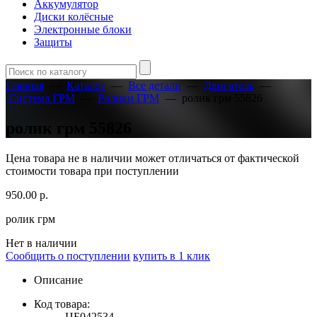
Аккумулятор
Диски колёсные
Электронные блоки
Защиты
Главная
—
Каталог
—
Все детали
—
Двигатель
—
Система ГРМ
—
Ролики ГРМ
—
ролик грм 55826
ролик грм 55826
Цена товара не в наличии может отличаться от фактической
стоимости товара при поступлении
950.00
р.
ролик грм
Нет в наличии
Сообщить о поступлении
купить в 1 клик
Описание
Код товара:
ЦБ042534