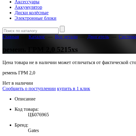
Аксессуары
Аккумулятор
Диски колёсные
Электронные блоки
Главная
—
Каталог
—
Все детали
—
Двигатель
—
Систем
ремень ГРМ 2,0 5215xs
Цена товара не в наличии может отличаться от фактической с
ремень ГРМ 2,0
Нет в наличии
Сообщить о поступлении
купить в 1 клик
Описание
Код товара:
ЦБ076965
Бренд:
Gates