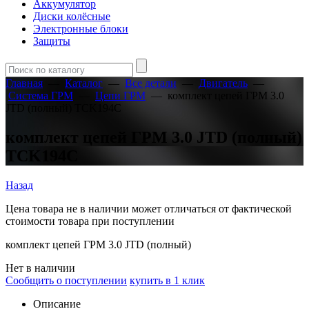
Аккумулятор
Диски колёсные
Электронные блоки
Защиты
Главная
—
Каталог
—
Все детали
—
Двигатель
—
Система ГРМ
—
Цепи ГРМ
—
комплект цепей ГРМ 3.0
JTD (полный) TCK194C
комплект цепей ГРМ 3.0 JTD (полный)
TCK194C
Назад
Цена товара не в наличии может отличаться от фактической
стоимости товара при поступлении
комплект цепей ГРМ 3.0 JTD (полный)
Нет в наличии
Сообщить о поступлении
купить в 1 клик
Описание