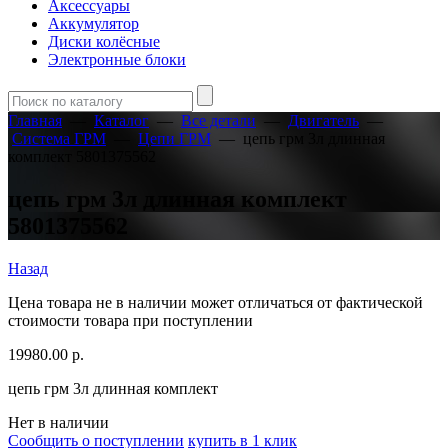
Аксессуары
Аккумулятор
Диски колёсные
Электронные блоки
Главная
—
Каталог
—
Все детали
—
Двигатель
—
Система ГРМ
—
Цепи ГРМ
—
цепь грм 3л длинная
комплект 5801375562
цепь грм 3л длинная комплект
5801375562
Назад
Цена товара не в наличии может отличаться от фактической
стоимости товара при поступлении
19980.00
р.
цепь грм 3л длинная комплект
Нет в наличии
Сообщить о поступлении
купить в 1 клик