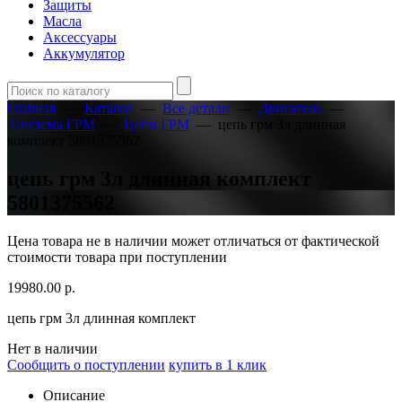
Защиты
Масла
Аксессуары
Аккумулятор
Главная
—
Каталог
—
Все детали
—
Двигатель
—
Система ГРМ
—
Цепи ГРМ
—
цепь грм 3л длинная
комплект 5801375562
цепь грм 3л длинная комплект
5801375562
Цена товара не в наличии может отличаться от фактической
стоимости товара при поступлении
19980.00
р.
цепь грм 3л длинная комплект
Нет в наличии
Сообщить о поступлении
купить в 1 клик
Описание