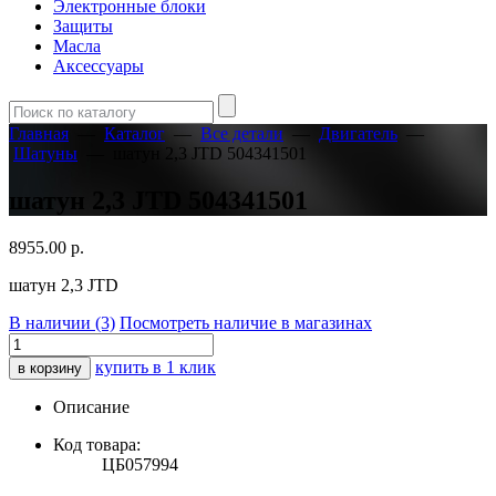
Электронные блоки
Защиты
Масла
Аксессуары
Главная
—
Каталог
—
Все детали
—
Двигатель
—
Шатуны
—
шатун 2,3 JTD 504341501
шатун 2,3 JTD 504341501
8955.00
р.
шатун 2,3 JTD
В наличии (3)
Посмотреть наличие в магазинах
купить в 1 клик
в корзину
Описание
Код товара:
ЦБ057994