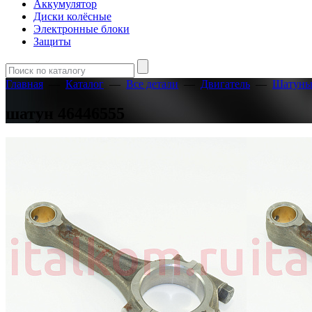
Аккумулятор
Диски колёсные
Электронные блоки
Защиты
Главная
—
Каталог
—
Все детали
—
Двигатель
—
Шатун
шатун 46446555