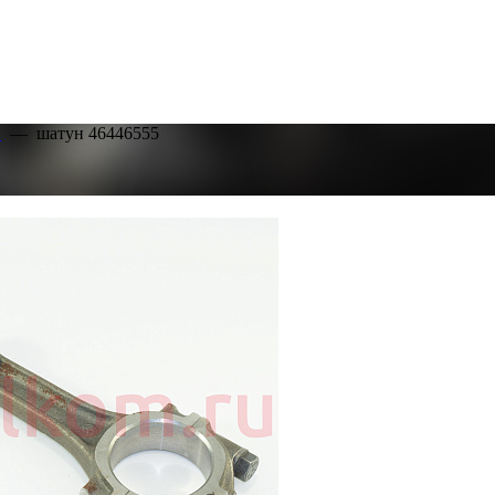
ы
—
шатун 46446555