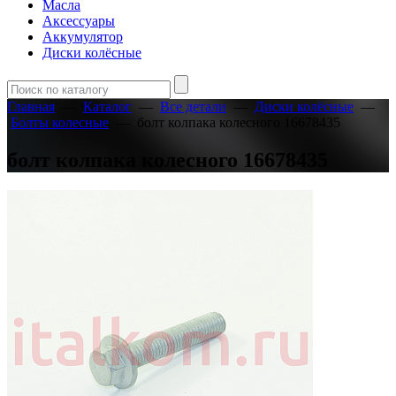
Масла
Аксессуары
Аккумулятор
Диски колёсные
Главная
—
Каталог
—
Все детали
—
Диски колёсные
—
Болты колесные
—
болт колпака колесного 16678435
болт колпака колесного 16678435