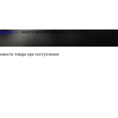
игателя
—
защита двигателя правая 51769756
тоимости товара при поступлении