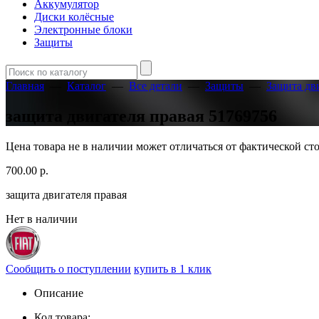
Аккумулятор
Диски колёсные
Электронные блоки
Защиты
Главная
—
Каталог
—
Все детали
—
Защиты
—
Защита дв
защита двигателя правая 51769756
Цена товара не в наличии может отличаться от фактической с
700.00
р.
защита двигателя правая
Нет в наличии
Сообщить о поступлении
купить в 1 клик
Описание
Код товара: