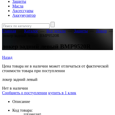
Защиты
Масла
Аксессуары
Аккумулятор
Главная
—
Каталог
—
Все детали
—
Защиты
—
Локер
—
локер задний левый BMP9520R
локер задний левый BMP9520R
Назад
Цена товара не в наличии может отличаться от фактической
стоимости товара при поступлении
локер задний левый
Нет в наличии
Сообщить о поступлении
купить в 1 клик
Описание
Код товара:
ЦБ080385