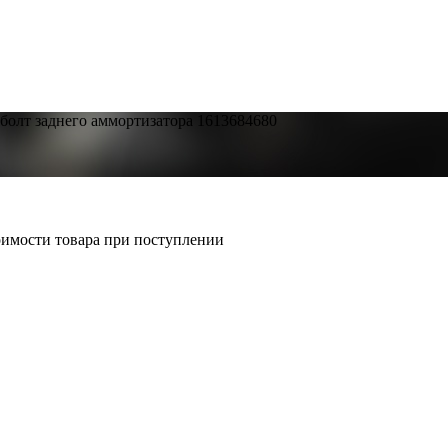
болт заднего аммортизатора 1613684680
тоимости товара при поступлении