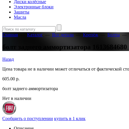
Диски колёсные
Электронные блоки
Защиты
Масла
Главная
—
Каталог
—
Все детали
—
Крепёж
—
Болты
—
болт заднего аммортизатора 1613684680
Назад
Цена товара не в наличии может отличаться от фактической с
605.00
р.
болт заднего аммортизатора
Нет в наличии
Сообщить о поступлении
купить в 1 клик
Описание