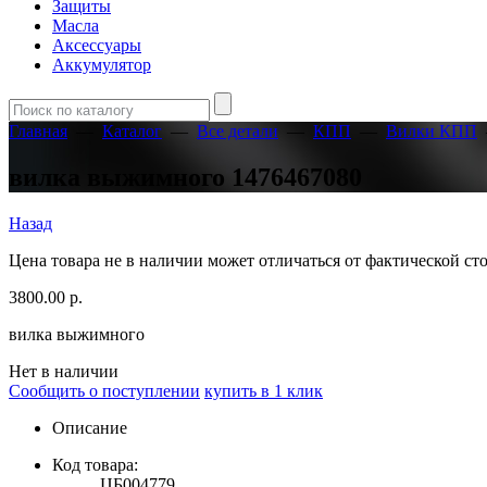
Защиты
Масла
Аксессуары
Аккумулятор
Главная
—
Каталог
—
Все детали
—
КПП
—
Вилки КПП
вилка выжимного 1476467080
Назад
Цена товара не в наличии может отличаться от фактической с
3800.00
р.
вилка выжимного
Нет в наличии
Сообщить о поступлении
купить в 1 клик
Описание
Код товара:
ЦБ004779