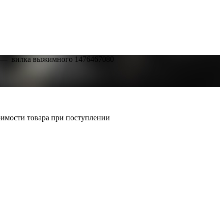
—
вилка выжимного 1476467080
тоимости товара при поступлении