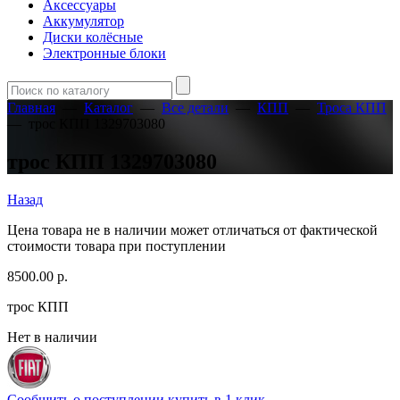
Аксессуары
Аккумулятор
Диски колёсные
Электронные блоки
Главная
—
Каталог
—
Все детали
—
КПП
—
Троса КПП
—
трос КПП 1329703080
трос КПП 1329703080
Назад
Цена товара не в наличии может отличаться от фактической
стоимости товара при поступлении
8500.00
р.
трос КПП
Нет в наличии
Сообщить о поступлении
купить в 1 клик