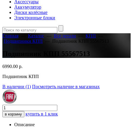
Аксессуары
Аккумулятор
Диски колёсные
Электронные блоки
Главная
—
Каталог
—
Все детали
—
КПП
—
Подшипники КПП
—
Подшипник КПП 55567513
Подшипник КПП 55567513
6990.00
р.
Подшипник КПП
В наличии (1)
Посмотреть наличие в магазинах
купить в 1 клик
в корзину
Описание