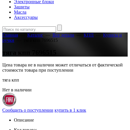
Электронные блоки
Защиты
Масла
Аксессуары
Главная
—
Каталог
—
Все детали
—
КПП
—
Кулисы и
ручки
—
тяга кпп 7696515
тяга кпп 7696515
Цена товара не в наличии может отличаться от фактической
стоимости товара при поступлении
тяга кпп
Нет в наличии
Сообщить о поступлении
купить в 1 клик
Описание
Код товара: