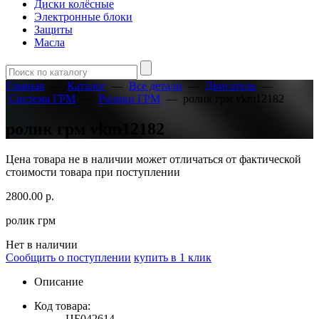
Диски колёсные
Электронные блоки
Защиты
Масла
Главная
—
Каталог
—
Все детали
—
Двигатель
—
Система ГРМ
—
Ролики ГРМ
—
ролик грм vkm12182
ролик грм vkm12182
Цена товара не в наличии может отличаться от фактической
стоимости товара при поступлении
2800.00
р.
ролик грм
Нет в наличии
Сообщить о поступлении
купить в 1 клик
Описание
Код товара:
ЦБ042614