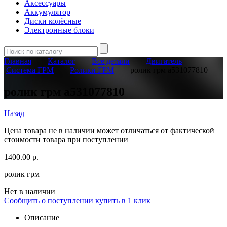
Аксессуары
Аккумулятор
Диски колёсные
Электронные блоки
Главная
—
Каталог
—
Все детали
—
Двигатель
—
Система ГРМ
—
Ролики ГРМ
—
ролик грм a531077810
ролик грм a531077810
Назад
Цена товара не в наличии может отличаться от фактической
стоимости товара при поступлении
1400.00
р.
ролик грм
Нет в наличии
Сообщить о поступлении
купить в 1 клик
Описание